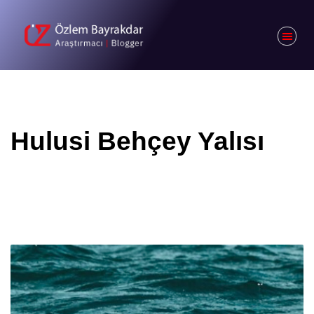
Hulusi Behçey Yalısı